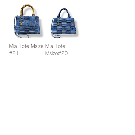
Mia Tote Msize
Mia Tote
#21
Msize#20
Esaurito
Esaurito
Mia Bucket #5
Minimini Mia#4
Esaurito
Esaurito
Carica altro